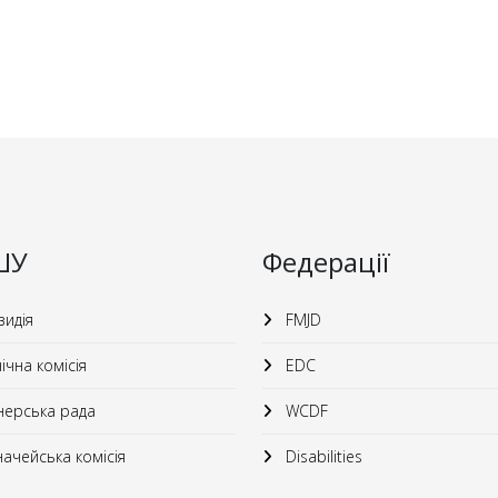
ШУ
Федерації
идія
FMJD
ічна комісія
EDC
ерська рада
WCDF
ачейська комісія
Disabilities