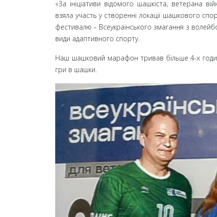
«За ініціативи відомого шашкіста, ветерана ві
взяла участь у створенні локації шашкового спо
фестивалю
– Всеукраїнського змагання з волейбо
види адаптивного спорту.
Наш шашковий марафон тривав більше 4-х годин. 
гри в шашки.