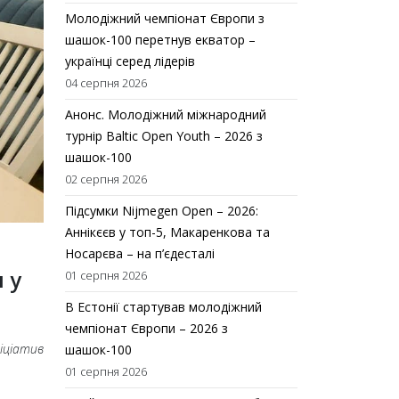
Молодіжний чемпіонат Європи з
шашок-100 перетнув екватор –
українці серед лідерів
04 серпня 2026
Анонс. Молодіжний міжнародний
турнір Baltic Open Youth – 2026 з
шашок-100
02 серпня 2026
Підсумки Nijmegen Open – 2026:
Аннікєєв у топ-5, Макаренкова та
Носарєва – на п’єдесталі
 у
01 серпня 2026
В Естонії стартував молодіжний
чемпіонат Європи – 2026 з
іціатив
шашок-100
01 серпня 2026