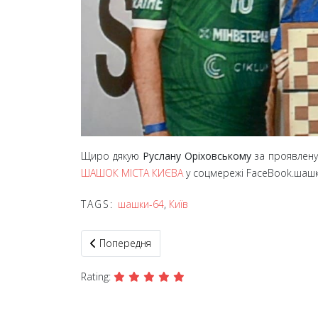
Щиро дякую
Руслану Оріховському
за проявлену 
ШАШОК МІСТА КИЄВА
у соцмережі FaceBook.шаш
TAGS:
шашки-64
,
Київ
Попередня стаття: На Полтавщині відбувся шаш
Попередня
Rating: