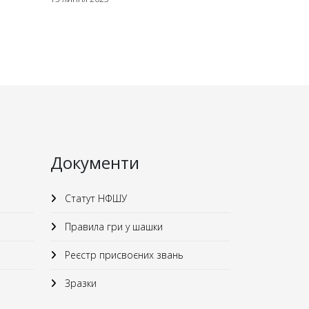
Документи
Статут НФШУ
Правила гри у шашки
Реєстр присвоєних звань
Зразки