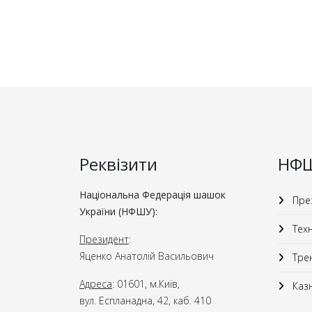
Реквізити
НФ
Національна Федерація шашок
През
України (НФШУ):
Техн
Президент
:
Яценко Анатолій Васильович
Трен
Адреса
: 01601, м.Київ,
Казн
вул. Еспланадна, 42, каб. 410