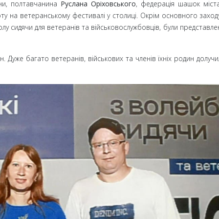
йни, полтавчанина
Руслана Оріховського
, федерація шашок міст
рту на ветеранському фестивалі у столиці. Окрім основного заход
лу сидячи для ветеранів та військовослужбовців, були представлен
Дуже багато ветеранів, військових та членів їхніх родин долучи