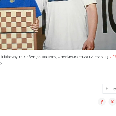
ініціативу та любов до шашок!»,
– повідомляється на сторінці
ФЕ
ки
ковий меморіал тренера Івана Кузьмінського
Насту
Насту