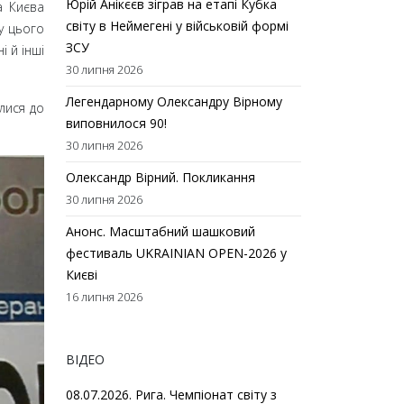
Юрій Анікєєв зіграв на етапі Кубка
а Києва
світу в Неймегені у військовій формі
у цього
ЗСУ
і й інші
30 липня 2026
Легендарному Олександру Вірному
лися до
виповнилося 90!
30 липня 2026
Олександр Вірний. Покликання
30 липня 2026
Анонс. Масштабний шашковий
фестиваль UKRAINIAN OPEN-2026 у
Києві
16 липня 2026
ВІДЕО
08.07.2026. Рига. Чемпіонат світу з