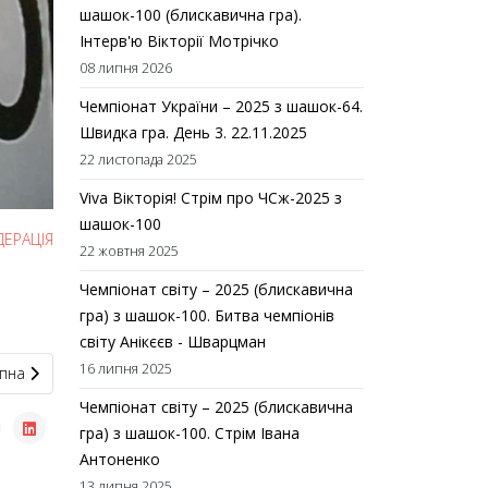
шашок-100 (блискавична гра).
Інтерв'ю Вікторії Мотрічко
08 липня 2026
Чемпіонат України – 2025 з шашок-64.
Швидка гра. День 3. 22.11.2025
22 листопада 2025
Viva Вікторія! Стрім про ЧСж-2025 з
шашок-100
ДЕРАЦІЯ
22 жовтня 2025
Чемпіонат світу – 2025 (блискавична
гра) з шашок-100. Битва чемпіонів
світу Анікєєв - Шварцман
16 липня 2025
пна стаття: Українські шашкісти беруть участь у етапі Кубку світу R
пна
Чемпіонат світу – 2025 (блискавична
гра) з шашок-100. Стрім Івана
Антоненко
13 липня 2025