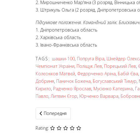
2. Мирошниченко Мар'яна (3 розряд, Вінницька о
3. Штрикуль Ольга (2 розряд, Дніпропетровська о
Підсумкове положення. Командний залік. Блискавич
1. Дніпропетровська область
2. Харківська область
3. Івано-Франківська область
TAGS:
шашки-100
,
Попруга Віра
,
Шнейдер Олекс
Чемпіонат України
,
Поліщук Лев
,
Порецький Лев
,
Колєсніков Матвєй
,
Федорченко Аріна
,
Бабій Єва
Добриня
,
Паничок Божена
,
Богуславський Тимур
,
Кирило
,
Радченко Ярослав
,
Мусієнко Катерина
,
Га
Павло
,
Литвин Єгор
,
Юрченко Варвара
,
Бобровни
Попередня стаття: Українська молодь виборол
Попередня
Rating: