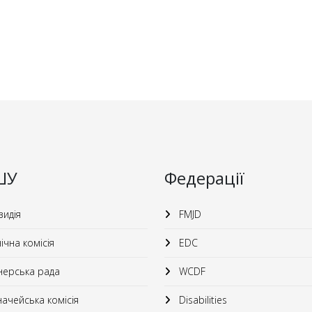
ШУ
Федерації
идія
FMJD
ічна комісія
EDC
ерська рада
WCDF
ачейська комісія
Disabilities