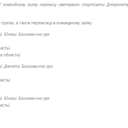
У командному заліку перемогу святкували спортсмени Дніпропетр
 групах, а також переможці в командному заліку.
і). Юнаки. Блискавична гра
асть)
ка область)
і). Дівчата. Блискавична гра
ласть)
і). Юнаки. Блискавична гра
асть)