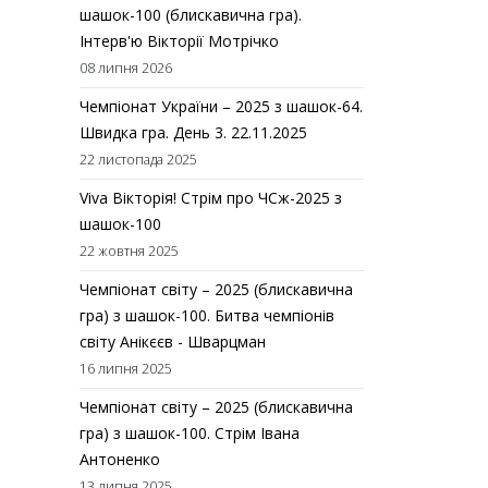
шашок-100 (блискавична гра).
Інтерв'ю Вікторії Мотрічко
08 липня 2026
Чемпіонат України – 2025 з шашок-64.
Швидка гра. День 3. 22.11.2025
22 листопада 2025
Viva Вікторія! Стрім про ЧСж-2025 з
шашок-100
22 жовтня 2025
Чемпіонат світу – 2025 (блискавична
гра) з шашок-100. Битва чемпіонів
світу Анікєєв - Шварцман
16 липня 2025
Чемпіонат світу – 2025 (блискавична
гра) з шашок-100. Стрім Івана
Антоненко
13 липня 2025