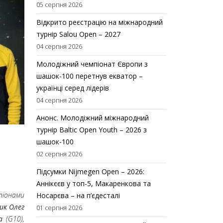
05 серпня 2026
Відкрито реєстрацію на міжнародний
турнір Salou Open – 2027
04 серпня 2026
Молодіжний чемпіонат Європи з
шашок-100 перетнув екватор –
українці серед лідерів
04 серпня 2026
Анонс. Молодіжний міжнародний
турнір Baltic Open Youth – 2026 з
шашок-100
02 серпня 2026
Підсумки Nijmegen Open – 2026:
Аннікєєв у топ-5, Макаренкова та
мпіонами
Носарєва – на п’єдесталі
ик Олег
01 серпня 2026
на
(G10),