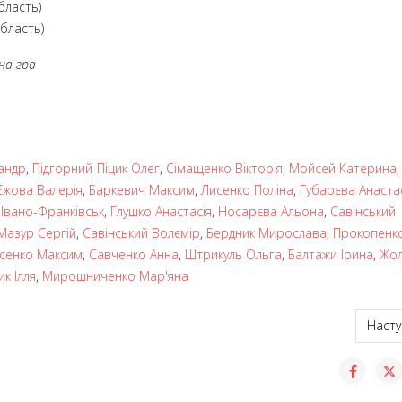
бласть)
бласть)
на гра
андр
,
Підгорний-Піцик Олег
,
Сімащенко Вікторія
,
Мойсей Катерина
,
Єжова Валерія
,
Баркевич Максим
,
Лисенко Поліна
,
Губарєва Анаста
,
Івано-Франківськ
,
Глушко Анастасія
,
Носарєва Альона
,
Савінський
Мазур Сергій
,
Савінський Волємір
,
Бердник Мирослава
,
Прокопенк
сенко Максим
,
Савченко Анна
,
Штрикуль Ольга
,
Балтажи Ірина
,
Жо
к Ілля
,
Мирошниченко Мар'яна
а чотири медалі чемпіонату Європи з шашок-100
Насту
Насту