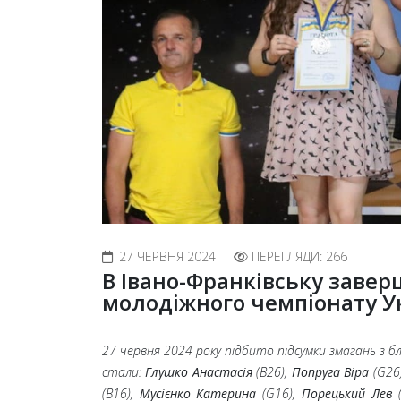
27 ЧЕРВНЯ 2024
ПЕРЕГЛЯДИ: 266
В Івано-Франківську заве
молодіжного чемпіонату Ук
27 червня 2024 року підбито підсумки змагань з 
стали:
Глушко Анастасія
(B26),
Попруга Віра
(G26
(B16),
Мусієнко Катерина
(G16),
Порецький Лев
(