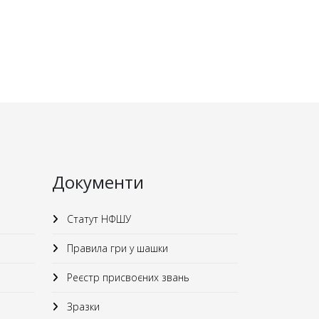
Документи
Статут НФШУ
Правила гри у шашки
Реєстр присвоєних звань
Зразки