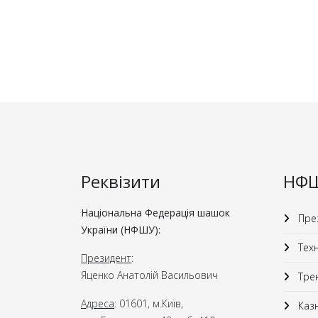
Реквізити
НФ
Національна Федерація шашок
През
України (НФШУ):
Техн
Президент
:
Яценко Анатолій Васильович
Трен
Адреса
: 01601, м.Київ,
Казн