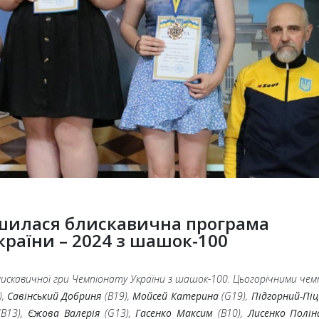
ршилася блискавична програма
раїни – 2024 з шашок-100
блискавичної гри Чемпіонату України з шашок-100. Цьогорічними че
),
Савінський Добриня
(B19),
Мойсей Катерина
(G19),
Підгорний-Піц
B13),
Єжова Валерія
(G13),
Гасенко Максим
(B10),
Лисенко Полі