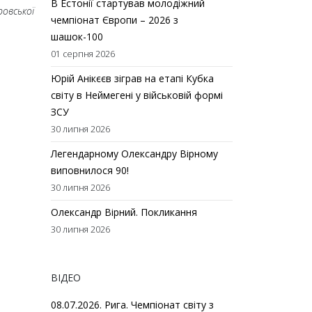
В Естонії стартував молодіжний
овської
чемпіонат Європи – 2026 з
шашок-100
01 серпня 2026
Юрій Анікєєв зіграв на етапі Кубка
світу в Неймегені у військовій формі
ЗСУ
30 липня 2026
Легендарному Олександру Вірному
виповнилося 90!
30 липня 2026
Олександр Вірний. Покликання
30 липня 2026
ВІДЕО
08.07.2026. Рига. Чемпіонат світу з