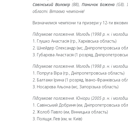
Савінський Волємір
(B8),
Паничок Божена
(G8). 
області. Вітаємо чемпіонів!
Визначилися чемпіони та призери у 12-ти вікових
Підсумкове положення. Молодь (1998 р. н. і молодш
1. Глушко Анастасія (гр., Харківська область)
2. Шнейдер Олександр (мс, Дніпропетровська обл
3. Губарєва Анастасія (1 розряд, Дніпропетровсь
Підсумкове положення. Молодь (1998 р. н. і молодш
1. Попруга Віра (гр., Дніпропетровська область)
2. Балтажи Ірина (1 розряд, Івано-Франківська об
3. Носарєва Альона (мс, Запорізька область)
Підсумкове положення. Юніори (2005 р. н. і молодш
1. Савінський Добриня (км, Дніпропетровська обл
2. Жолоб Павло (км, Вінницька область)
3. Поліщук Лев (км, м. Київ)