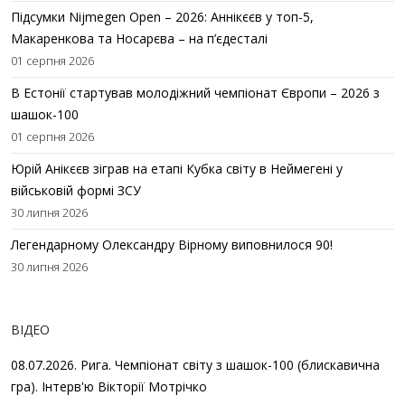
Підсумки Nijmegen Open – 2026: Аннікєєв у топ-5,
Макаренкова та Носарєва – на п’єдесталі
01 серпня 2026
В Естонії стартував молодіжний чемпіонат Європи – 2026 з
шашок-100
01 серпня 2026
Юрій Анікєєв зіграв на етапі Кубка світу в Неймегені у
військовій формі ЗСУ
30 липня 2026
Легендарному Олександру Вірному виповнилося 90!
30 липня 2026
ВІДЕО
08.07.2026. Рига. Чемпіонат світу з шашок-100 (блискавична
гра). Інтерв'ю Вікторії Мотрічко