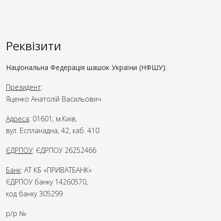
Реквізити
Національна Федерація шашок України (НФШУ):
Президент
:
Яценко Анатолій Васильович
Адреса
: 01601, м.Київ,
вул. Еспланадна, 42, каб. 410
ЄДРПОУ
: ЄДРПОУ 26252466
Банк
: АТ КБ «ПРИВАТБАНК»
ЄДРПОУ банку 14260570,
код банку 305299
р/р №