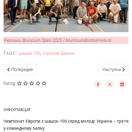
Учасники Brunssum Open 2025 / brunssumdamtoernooi.nl
TAGS:
шашки-100
,
Соколов Данило
Попередня стаття: Вийшла шашкова книга «5 незабутніх вража
Наступна статт
Попередня
Наступна
Rating:
ІНФОРМАЦІЯ
Чемпіонат Європи з шашок-100 серед молоді: Україна – третя
у командному заліку