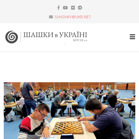
SHASHKY@UKR.NET