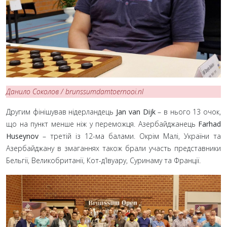
Данило Соколов
/ brunssumdamtoernooi.nl
Другим фінішував нідерландець
Jan van Dijk
– в нього 13 очок,
що на пункт менше ніж у переможця. Азербайджанець
Farhad
Huseynov
– третій із 12-ма балами. Окрім Малі, України та
Азербайджану в змаганнях також брали участь представники
Бельгії, Великобританії, Кот-д’Івуару, Суринаму та Франції.