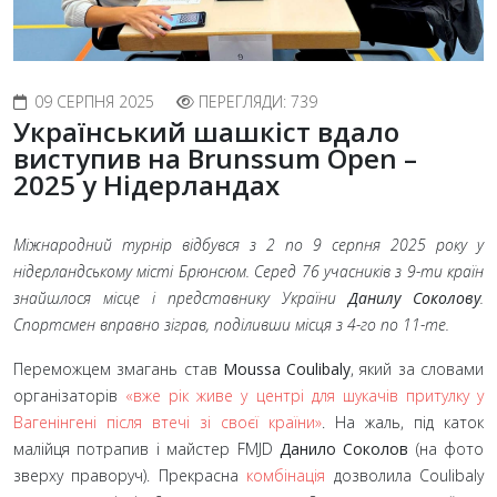
09 СЕРПНЯ 2025
ПЕРЕГЛЯДИ: 739
Український шашкіст вдало
виступив на Brunssum Open –
2025 у Нідерландах
Міжнародний турнір відбувся з 2 по 9 серпня 2025 року у
нідерландському місті Брюнсюм. Серед 76 учасників з 9-ти країн
знайшлося місце і представнику України
Данилу Соколову
.
Спортсмен вправно зіграв, поділивши місця з 4-го по 11-те.
Переможцем змагань став
Moussa Coulibaly
, який за словами
організаторів
«вже рік живе у центрі для шукачів притулку у
Вагенінгені після втечі зі своєї країни»
. На жаль, під каток
малійця потрапив і майстер FMJD
Данило Соколов
(на фото
зверху праворуч). Прекрасна
комбінація
дозволила Coulibaly