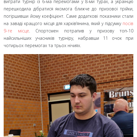
виграти турнір із 6-ма перемогами у 8-ми турах, а українцю
перешкодила дібратися якомога ближче до призової трійки,
погіршивши йому коефіцієнт. Саме додаткові показники стали
на заваді кращого місця для харків’янина, який у підсумку
посів
9-те місце
. Спортсмен потрапив у призову топ-10
найсильніших учасників турніру, набравши 11 очок при
чотирьох перемогах та трьох нічиях.