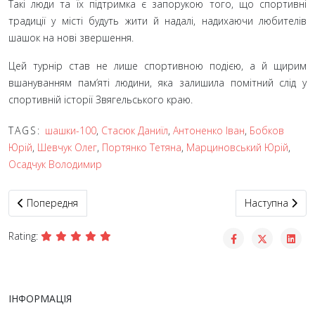
Такі люди та їх підтримка є запорукою того, що спортивні
традиції у місті будуть жити й надалі, надихаючи любителів
шашок на нові звершення.
Цей турнір став не лише спортивною подією, а й щирим
вшануванням пам’яті людини, яка залишила помітний слід у
спортивній історії Звягельського краю.
TAGS:
шашки-100
,
Стасюк Даниїл
,
Антоненко Іван
,
Бобков
Юрій
,
Шевчук Олег
,
Портянко Тетяна
,
Марциновський Юрій
,
Осадчук Володимир
Попередня стаття: Бібліотека для шашкової спільноти
Наступна статт
Попередня
Наступна
Rating:
ІНФОРМАЦІЯ