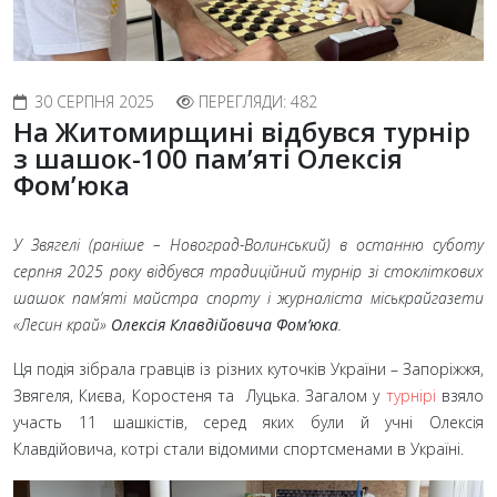
30 СЕРПНЯ 2025
ПЕРЕГЛЯДИ: 482
На Житомирщині відбувся турнір
з шашок-100 пам’яті Олексія
Фом’юка
У Звягелі (раніше – Новоград-Волинський) в останню суботу
серпня 2025 року відбувся традиційний турнір зі стокліткових
шашок пам’яті майстра спорту і журналіста міськрайгазети
«Лесин край»
Олексія Клавдійовича Фом’юка
.
Ця подія зібрала гравців із різних куточків України – Запоріжжя,
Звягеля, Києва, Коростеня та Луцька. Загалом у
турнірі
взяло
участь 11 шашкістів, серед яких були й учні Олексія
Клавдійовича, котрі стали відомими спортсменами в Україні.