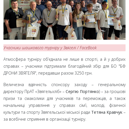
Учасники шашкового турніру у Звягелі / FaceBook
Атмосфера турніру об’єднала не лише в спорті, а й у добрих
справах – учасники підтримали благодійний збір для БО "БФ
ДРОНИ ЗВЯГЕЛЯ", передавши разом 3250 грн.
Величезна вдячність спонсору заходу – генеральному
директору ПрАТ «Звягельхліб» –
Сергію Портянко
) – за грошові
призи та смаколики для учасників та переможців, а також
начальниці управління у справах сім’ї, молоді, фізичної
культури та спорту Звягельської міської ради
Тетяна Кравчук
–
за всебічне сприяння в організації турніру.