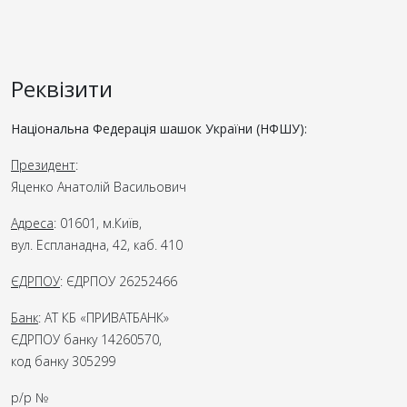
Реквізити
Національна Федерація шашок України (НФШУ):
Президент
:
Яценко Анатолій Васильович
Адреса
: 01601, м.Київ,
вул. Еспланадна, 42, каб. 410
ЄДРПОУ
: ЄДРПОУ 26252466
Банк
: АТ КБ «ПРИВАТБАНК»
ЄДРПОУ банку 14260570,
код банку 305299
р/р №