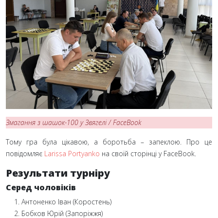
Змагання з шашок-100 у Звягелі / FaceBook
Тому гра була цікавою, а боротьба – запеклою. Про це
повідомляє
Larissa Portyanko
на своїй сторінці у FaceBook.
Результати турніру
Серед чоловіків
Антоненко Іван (Коростень)
Бобков Юрій (Запоріжжя)