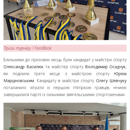
Призи турніру / FaceBook
Близькими до призових місць були кандидат у майстри спорту
Олександр Василюк
та майстер спорту
Володимир Осадчук
,
які поділили третє місце з майстром спорту
Юрієм
Марціновським
. Кандидату в майстри спорту
Олегу Шевчуку
поталанило зіграти із першою п'ятіркою гравців, нічиєю
завершилися партії із сильними звягельськими спортсменами.