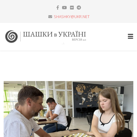
SHASHKY@UKR.NET