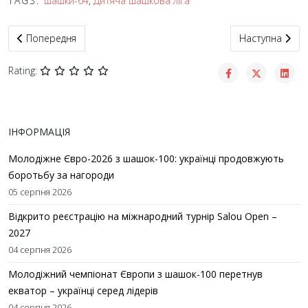
TAGS:
шашки-64
,
Дитяча шашкова ліга
Попередня стаття: Юні шашкісти Турківщини зіграли в турнірі 
Наступна статт
Попередня
Наступна
Rating:
ІНФОРМАЦІЯ
Молодіжне Євро-2026 з шашок-100: українці продовжують
боротьбу за нагороди
05 серпня 2026
Відкрито реєстрацію на міжнародний турнір Salou Open –
2027
04 серпня 2026
Молодіжний чемпіонат Європи з шашок-100 перетнув
екватор – українці серед лідерів
04 серпня 2026