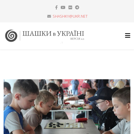
SHASHKY@UKR.NET