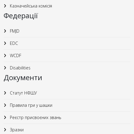
Казначейська комісія
Федерації
FMJD
EDC
WCDF
Disabilities
Документи
Статут НФШУ
Правила гри у шашки
Реєстр присвоєних звань
Зразки