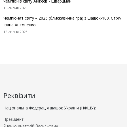
чемпіонів світу Анікєєв - Шварцман
16 липня 2025
Чемпіонат світу – 2025 (блискавична гра) з шашок-100. Стрім
Івана Антоненко
13 липня 2025
Реквізити
Національна Федерація шашок України (НФШУ):
Президент
:
Яценко Анатолій Васильович