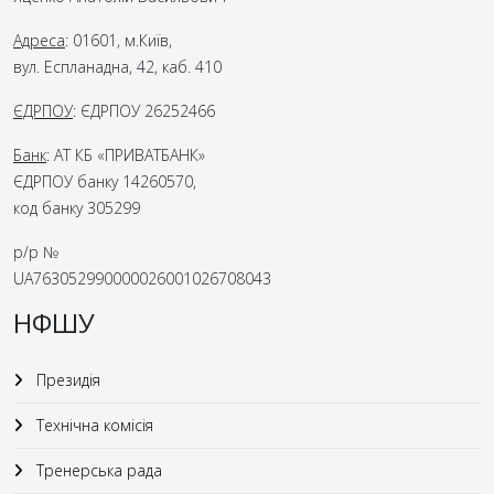
Адреса
: 01601, м.Київ,
вул. Еспланадна, 42, каб. 410
ЄДРПОУ
: ЄДРПОУ 26252466
Банк
: АТ КБ «ПРИВАТБАНК»
ЄДРПОУ банку 14260570,
код банку 305299
р/р №
UA763052990000026001026708043
НФШУ
Президія
Технічна комісія
Тренерська рада