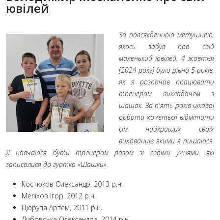
ювілей
За повсякденною метушнею,
якось забув про свій
маленький ювілей. 4
жовтня
[2024
року] було рівно 5
років,
як я розпочав працювати
тренером викладачем з
шашок. За п'ять років цікавої
роботи хочеться відмітити
сім найкращих своїх
вихованців якими я пишаюся.
Я навчаюся бути тренером разом зі своїми учнями, які
записалися до гуртка «Шашки».
Костюков Олександр, 2013 р.н.
Меліхов Ігор, 2012 р.н.
Цюрупа Артем, 2011 р.н.
Дибовська Олександра, 2014 р.н.