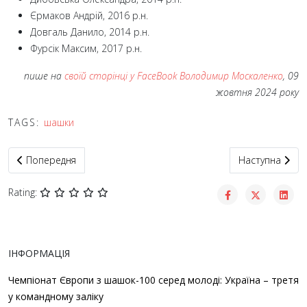
Єрмаков Андрій, 2016 р.н.
Довгаль Данило, 2014 р.н.
Фурсік Максим, 2017 р.н.
пише на
своїй сторінці у FaceBook Володимир Москаленко
, 09
жовтня 2024 року
TAGS:
шашки
Попередня стаття: Колєсніков Матвєй – 14-річний чемпіон Укр
Наступна статт
Попередня
Наступна
Rating:
ІНФОРМАЦІЯ
Чемпіонат Європи з шашок-100 серед молоді: Україна – третя
у командному заліку