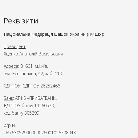
Реквізити
Національна Федерація шашок України (НФШУ):
Президент
:
Яценко Анатолій Васильович
Адреса
: 01601, м.Київ,
вул. Еспланадна, 42, каб. 410
ЄДРПОУ
: ЄДРПОУ 26252466
Банк
: АТ КБ «ПРИВАТБАНК»
ЄДРПОУ банку 14260570,
код банку 305299
р/р №
UA763052990000026001026708043