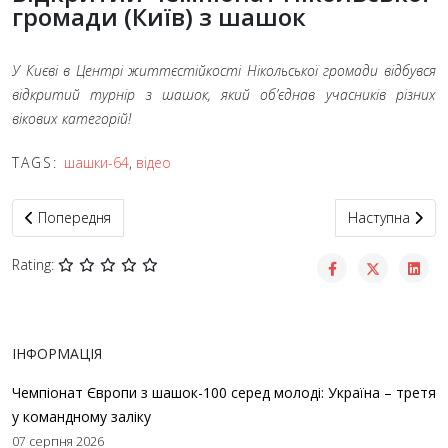
громади (Київ) з шашок
У Києві в Центрі життєстійкості Нікольської громади відбувся
відкритий турнір з шашок, який об’єднав учасників різних
вікових категорій!
TAGS:
шашки-64
,
відео
Попередня стаття: «Дитяча шашкова ліга». 4-й етап. Київ. 09.11
Наступна стат
Попередня
Наступна
Rating:
ІНФОРМАЦІЯ
Чемпіонат Європи з шашок-100 серед молоді: Україна – третя
у командному заліку
07 серпня 2026