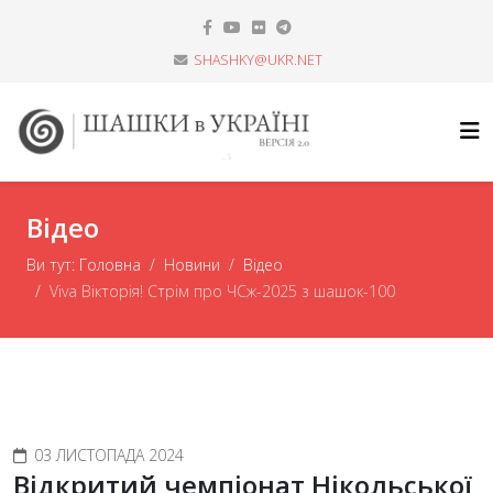
SHASHKY@UKR.NET
Відео
Ви тут:
Головна
Новини
Відео
Viva Вікторія! Стрім про ЧСж-2025 з шашок-100
03 ЛИСТОПАДА 2024
Відкритий чемпіонат Нікольської