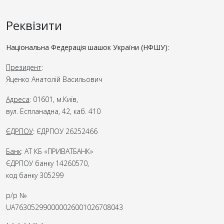
Реквізити
Національна Федерація шашок України (НФШУ):
Президент
:
Яценко Анатолій Васильович
Адреса
: 01601, м.Київ,
вул. Еспланадна, 42, каб. 410
ЄДРПОУ
: ЄДРПОУ 26252466
Банк
: АТ КБ «ПРИВАТБАНК»
ЄДРПОУ банку 14260570,
код банку 305299
р/р №
UA763052990000026001026708043