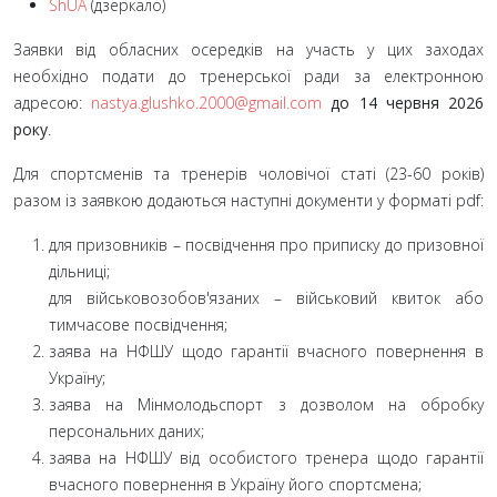
ShUA
(дзеркало)
Заявки від обласних осередків на участь у цих заходах
необхідно подати до тренерської ради за електронною
адресою:
nastya.glushko.2000@gmail.com
до 14 червня 2026
року
.
Для спортсменів та тренерів чоловічої статі (23-60 років)
разом із заявкою додаються наступні документи у форматі pdf:
для призовників – посвідчення про приписку до призовної
дільниці;
для військовозобов'язаних – військовий квиток або
тимчасове посвідчення;
заява на НФШУ щодо гарантії вчасного повернення в
Україну;
заява на Мінмолодьспорт з дозволом на обробку
персональних даних;
заява на НФШУ від особистого тренера щодо гарантії
вчасного повернення в Україну його спортсмена;