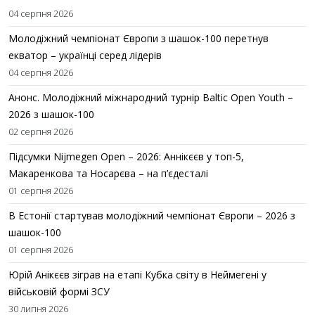
04 серпня 2026
Молодіжний чемпіонат Європи з шашок-100 перетнув
екватор – українці серед лідерів
04 серпня 2026
Анонс. Молодіжний міжнародний турнір Baltic Open Youth –
2026 з шашок-100
02 серпня 2026
Підсумки Nijmegen Open – 2026: Аннікєєв у топ-5,
Макаренкова та Носарєва – на п’єдесталі
01 серпня 2026
В Естонії стартував молодіжний чемпіонат Європи – 2026 з
шашок-100
01 серпня 2026
Юрій Анікєєв зіграв на етапі Кубка світу в Неймегені у
військовій формі ЗСУ
30 липня 2026