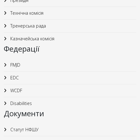
Президія
Технічна комісія
Тренерська рада
Казначейська комісія
Федерації
FMJD
EDC
WCDF
Disabilities
Документи
Статут НФШУ