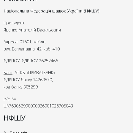
Національна Федерація шашок України (НФШУ):
Президент
:
Яценко Анатолій Васильович
Адреса
: 01601, м.Київ,
вул. Еспланадна, 42, каб. 410
ЄДРПОУ
: ЄДРПОУ 26252466
Банк
: АТ КБ «ПРИВАТБАНК»
ЄДРПОУ банку 14260570,
код банку 305299
р/р №
UA763052990000026001026708043
НФШУ