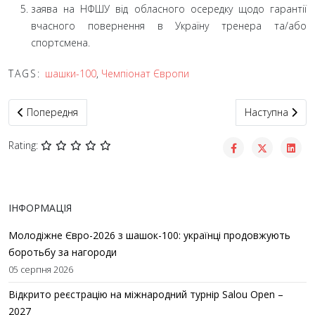
заява на НФШУ від обласного осередку щодо гарантії
вчасного повернення в Україну тренера та/або
спортсмена.
TAGS:
шашки-100
,
Чемпіонат Європи
Попередня стаття: Анонс. Етап Кубку світу та Міжнародний турн
Наступна статт
Попередня
Наступна
Rating:
ІНФОРМАЦІЯ
Молодіжне Євро-2026 з шашок-100: українці продовжують
боротьбу за нагороди
05 серпня 2026
Відкрито реєстрацію на міжнародний турнір Salou Open –
2027