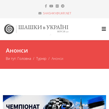
SHASHKY@UKR.NET
Анонси
Ви тут:
Головна
Турнір
Анонси