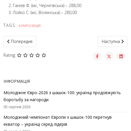
Ганієв Ф. (мс, Чернігівська) – 288,00
Лойко С. (мс, Волинська) – 280,00
TAGS:
композиція
Попередня стаття: Чемпіонат України зі складання шашкових к
Наступна статт
Попередня
Наступна
Rating:
ІНФОРМАЦІЯ
Молодіжне Євро-2026 з шашок-100: українці продовжують
боротьбу за нагороди
05 серпня 2026
Молодіжний чемпіонат Європи з шашок-100 перетнув
екватор – українці серед лідерів