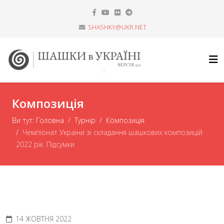
SHASHKY@UKR.NET
Композиція
Ви тут:
Головна
Турнір
Композиція
Чемпіонат України зі складання шашкових композицій
2022 рік. Підсумки
14 ЖОВТНЯ 2022