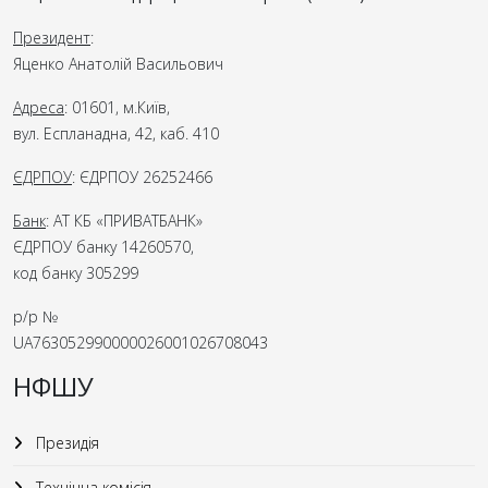
Президент
:
Яценко Анатолій Васильович
Адреса
: 01601, м.Київ,
вул. Еспланадна, 42, каб. 410
ЄДРПОУ
: ЄДРПОУ 26252466
Банк
: АТ КБ «ПРИВАТБАНК»
ЄДРПОУ банку 14260570,
код банку 305299
р/р №
UA763052990000026001026708043
НФШУ
Президія
Технічна комісія