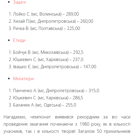
Задачі
Лойко С. (мс, Волинська) – 289,00
Хилай П.(мс, Дніпропетровська) – 260,00
Ричка В. (мс, Полтавська) – 225,00
Етюди
Бойчук В. (мс, Миколаївська) – 292,5
Юшкевич С. (мс, Харківська) – 237,0
Івашко Є. (мс, Дніпропетровська) – 147,00
Мініатюри
Панченко А. (мс, Дніпропетровська) – 315,0
Юшкевич С. (мс, Харківська) – 286,5
Баланюк А. (мс, Одеська) – 255,0
Нагадаємо, чемпіонат виявився рекордним за всі часи
проведення змагання починаючи з 1980 року, як в кількості
учасників, так і в кількості творів! Загалом 50 прихильників