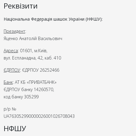
Реквізити
Національна Федерація шашок України (НФШУ):
Президент
:
Яценко Анатолій Васильович
Адреса
: 01601, м.Київ,
вул. Еспланадна, 42, каб. 410
ЄДРПОУ
: ЄДРПОУ 26252466
Банк
: АТ КБ «ПРИВАТБАНК»
ЄДРПОУ банку 14260570,
код банку 305299
р/р №
UA763052990000026001026708043
НФШУ