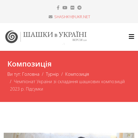
SHASHKY@UKR.NET
Композиція
Ви тут:
Головна
Турнір
Композиція
Чемпіонат України зі складання шашкових композицій
2023 р. Підсумки