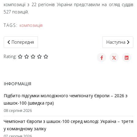
композиції з 22 регіонів України представили на огляд суддів
527 позицій.
TAGS:
композиція
Попередня стаття: Міжнародний конкурс з шашкової композиці
Наступна статт
Попередня
Наступна
Rating:
ІНФОРМАЦІЯ
Підбито підсумки молодіжного чемпіонату Європи – 2026 з
шашок-100 (швидка гра)
08 серпня 2026
Чемпіонат Європи з шашок-100 серед молоді: Україна – третя
у командному заліку
07 серпня 2026