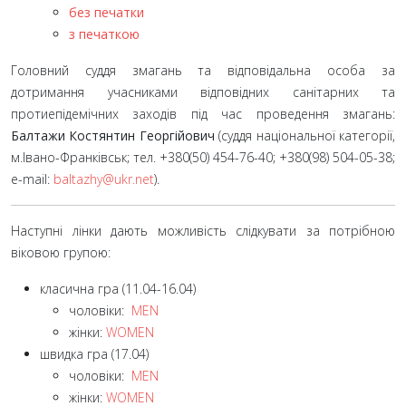
без печатки
з печаткою
Головний суддя змагань та відповідальна особа за
дотримання учасниками відповідних санітарних та
протиепідемічних заходів під час проведення змагань:
Балтажи Костянтин Георгійович
(суддя національної категорії,
м.Івано-Франківськ; тел. +380(50)
454-76-40; +380(98)
504-05-38;
e-mail:
baltazhy@ukr.net
).
Наступні лінки дають можливість слідкувати за потрібною
віковою групою:
класична гра (11.04-16.04)
чоловіки:
MEN
жінки:
WOMEN
швидка гра (17.04)
чоловіки:
MEN
жінки:
WOMEN