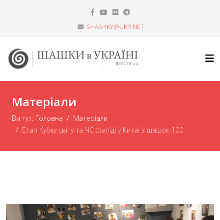
SHASHKY@UKR.NET
Матеріали
Ви тут:
Головна
Матеріали
Етап Кубку світу та ЧС (рапід) у Китаї з шашок-100