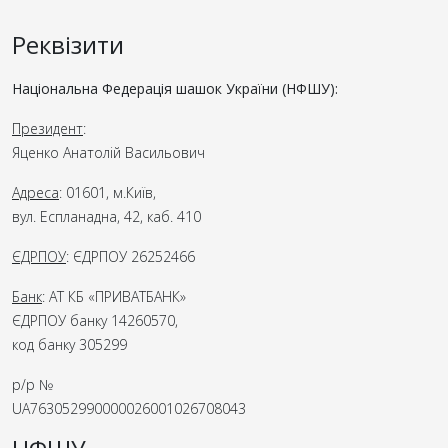
Реквізити
Національна Федерація шашок України (НФШУ):
Президент
:
Яценко Анатолій Васильович
Адреса
: 01601, м.Київ,
вул. Еспланадна, 42, каб. 410
ЄДРПОУ
: ЄДРПОУ 26252466
Банк
: АТ КБ «ПРИВАТБАНК»
ЄДРПОУ банку 14260570,
код банку 305299
р/р №
UA763052990000026001026708043