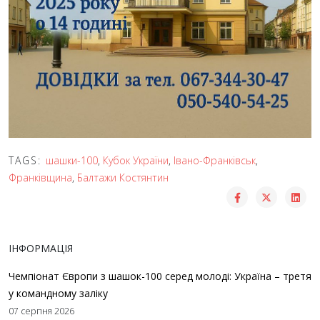
TAGS:
шашки-100
,
Кубок України
,
Івано-Франківськ
,
Франківщина
,
Балтажи Костянтин
ІНФОРМАЦІЯ
Чемпіонат Європи з шашок-100 серед молоді: Україна – третя
у командному заліку
07 серпня 2026