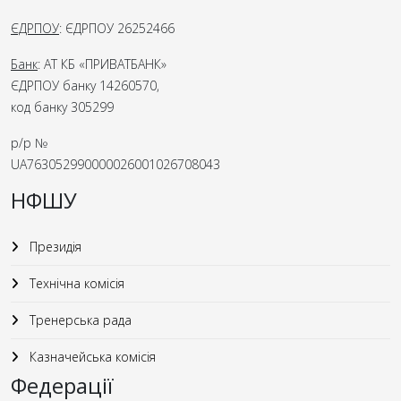
ЄДРПОУ
: ЄДРПОУ 26252466
Банк
: АТ КБ «ПРИВАТБАНК»
ЄДРПОУ банку 14260570,
код банку 305299
р/р №
UA763052990000026001026708043
НФШУ
Президія
Технічна комісія
Тренерська рада
Казначейська комісія
Федерації