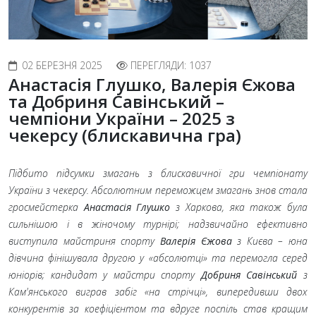
02 БЕРЕЗНЯ 2025
ПЕРЕГЛЯДИ: 1037
Анастасія Глушко, Валерія Єжова
та Добриня Савінський –
чемпіони України – 2025 з
чекерсу (блискавична гра)
Підбито підсумки змагань з блискавичної гри чемпіонату
України з чекерсу. Абсолютним переможцем змагань знов стала
гросмейстерка
Анастасія Глушко
з Харкова, яка також була
сильнішою і в жіночому турнірі; надзвичайно ефективно
виступила майстриня спорту
Валерія Єжова
з Києва – юна
дівчина фінішувала другою у «абсолютці» та перемогла серед
юніорів; кандидат у майстри спорту
Добриня Савінський
з
Кам'янського виграв забіг «на стрічці», випередивши двох
конкурентів за коефіцієнтом та вдруге поспіль став кращим