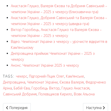
Анастасія Глушко, Валерія Єжова та Добриня Савінський –
чемпіони України – 2025 з чекерсу (блискавична гра)
Анастасія Глушко, Добриня Савінський та Валерія Єжова –
чемпіони України – 2025 з чекерсу (швидка гра)
Віктор Горобець, Анастасія Глушко та Валерія Єжова –
чемпіони України – 2025 з чекерсу
Відео. Чемпіонат України з чекерсу – урочисте відкриття в
Кам'янському
Дніпровщина приймає Чемпіонат України – 2025 з
чекерсу
Анонс. Чемпіонат України 2025 з чекерсу
TAGS:
чекерс
,
Підгорний-Піцик Олег
,
Кам'янське
,
Дніпровщина
,
Чемпіонат України
,
Єжова Валерія
,
Федорченко
Аріна
,
Бабій Єва
,
Горобець Віктор
,
Глушко Анастасія
,
Савінський Добриня
,
Полєвщиков Кирило
,
Вовк Альона
Попередня стаття: У Дніпрі відбувся молодіжний чемпіонат міс
Наступна статт
Попередня
Наступна