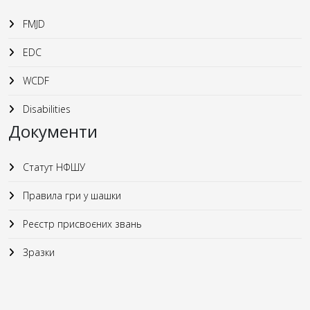
FMJD
EDC
WCDF
Disabilities
Документи
Статут НФШУ
Правила гри у шашки
Реєстр присвоєних звань
Зразки