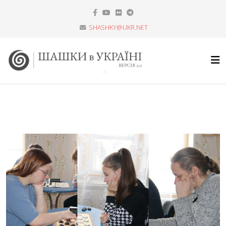
SHASHKY@UKR.NET