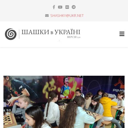
SHASHKY@UKR.NET