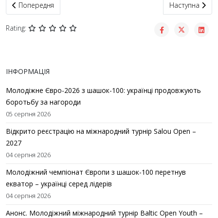
Попередня стаття: О.Опанасюк, О.Коваль, Є.Бабій, Л.Порецький
Наступна статт
Попередня
Наступна
Rating:
ІНФОРМАЦІЯ
Молодіжне Євро-2026 з шашок-100: українці продовжують
боротьбу за нагороди
05 серпня 2026
Відкрито реєстрацію на міжнародний турнір Salou Open –
2027
04 серпня 2026
Молодіжний чемпіонат Європи з шашок-100 перетнув
екватор – українці серед лідерів
04 серпня 2026
Анонс. Молодіжний міжнародний турнір Baltic Open Youth –