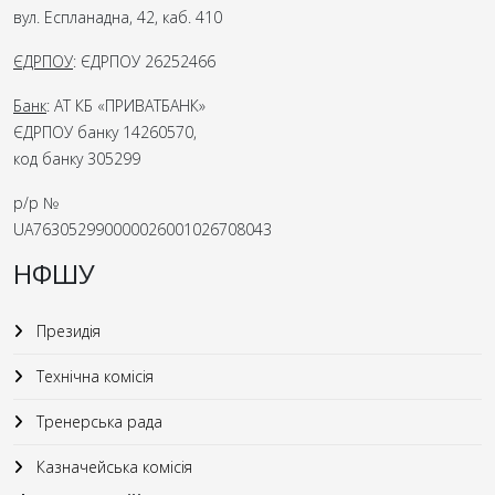
вул. Еспланадна, 42, каб. 410
ЄДРПОУ
: ЄДРПОУ 26252466
Банк
: АТ КБ «ПРИВАТБАНК»
ЄДРПОУ банку 14260570,
код банку 305299
р/р №
UA763052990000026001026708043
НФШУ
Президія
Технічна комісія
Тренерська рада
Казначейська комісія