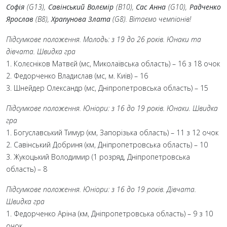
Софія
(G13),
Савінський Волємір
(B10),
Сас Анна
(G10),
Радченко
Ярослав
(B8),
Храпунова Злата
(G8). Вітаємо чемпіонів!
Підсумкове положення. Молодь: з 19 до 26 років. Юнаки та
дівчата. Швидка гра
1. Колєсніков Матвєй (мс, Миколаївська область) – 16 з 18 очок
2. Федорченко Владислав (мс, м. Київ) – 16
3. Шнейдер Олександр (мс, Дніпропетровська область) – 15
Підсумкове положення. Юніори: з 16 до 19 років. Юнаки. Швидка
гра
1. Богуславський Тимур (км, Запорізька область) – 11 з 12 очок
2. Савінський Добриня (км, Дніпропетровська область) – 10
3. Жукоцький Володимир (1 розряд, Дніпропетровська
область) – 8
Підсумкове положення. Юніори: з 16 до 19 років. Дівчата.
Швидка гра
1. Федорченко Аріна (км, Дніпропетровська область) – 9 з 10
очок