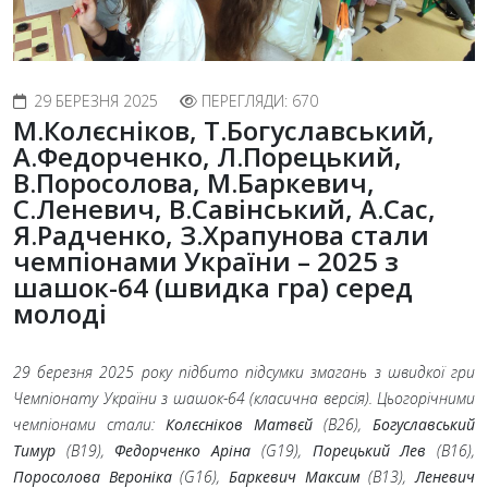
29 БЕРЕЗНЯ 2025
ПЕРЕГЛЯДИ: 670
М.Колєсніков, Т.Богуславський,
А.Федорченко, Л.Порецький,
В.Поросолова, М.Баркевич,
C.Леневич, В.Савінський, А.Сас,
Я.Радченко, З.Храпунова стали
чемпіонами України – 2025 з
шашок-64 (швидка гра) серед
молоді
29 березня 2025 року підбито підсумки змагань з швидкої гри
Чемпіонату України з шашок-64 (класична версія). Цьогорічними
чемпіонами стали:
Колєсніков Матвєй
(B26),
Богуславський
Тимур
(B19),
Федорченко Аріна
(G19),
Порецький Лев
(B16),
Поросолова Вероніка
(G16),
Баркевич Максим
(B13),
Леневич