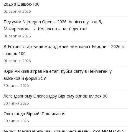
2026 з шашок-100
02 серпня 2026
Підсумки Nijmegen Open – 2026: Аннікєєв у топ-5,
Макаренкова та Носарєва – на п’єдесталі
01 серпня 2026
В Естонії стартував молодіжний чемпіонат Європи – 2026 з
шашок-100
01 серпня 2026
Юрій Анікєєв зіграв на етапі Кубка світу в Неймегені у
військовій формі ЗСУ
30 липня 2026
Легендарному Олександру Вірному виповнилося 90!
30 липня 2026
Олександр Вірний. Покликання
30 липня 2026
Анонс. Масштабний шашковий фестиваль UKRAINIAN OPEN-