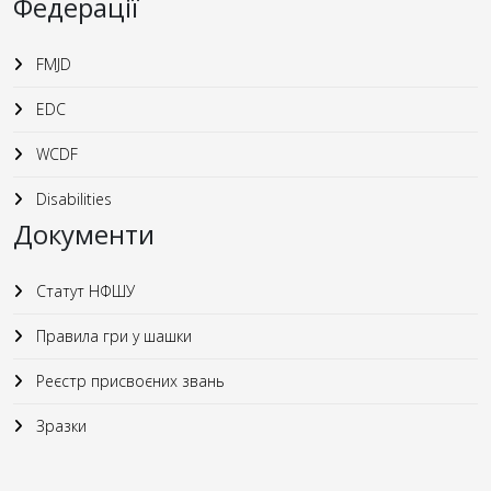
Федерації
FMJD
EDC
WCDF
Disabilities
Документи
Статут НФШУ
Правила гри у шашки
Реєстр присвоєних звань
Зразки