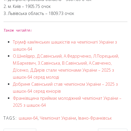
2. м. Київ – 1905.75 очок
3. Львівська область – 1809.73 очок
Також читайте:
Тріумф кам’янських шашкістів на чемпіонаті України з
шашок-64
О.Шнейдер, Д.Савінський, А.Федорченко, Л.Порецький,
М.Баркевич, З.Савінська, В.Савінський, А.Савченко,
Д.Ісенко, Д.Дирів стали чемпіонами України – 2025 з
шашок-64 серед молоді
Добриня Савінський став чемпіоном України – 2025 з
шашок-64 серед юніорів
Франківщина приймає молодіжний чемпіонат України –
2025 з шашок-64
TAGS:
шашки-64
,
Чемпіонат України
,
Івано-Франківськ