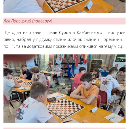
Лев Порецький (праворуч)
Ще один наш кадет –
Іван Суров
з Кам’янського – виступив
рівно, набрав у підсумку стільки ж очок скільки і Порецький –
по 11, та за додатковими показниками опинився на 9-му місці.