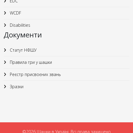
EDC
WCDF
Disabilities
Документи
Статут НФШУ
Правила гри у шашки
Реєстр присвоєних звань
Зразки
©2026 Шашки в Україні. Всі права захищено