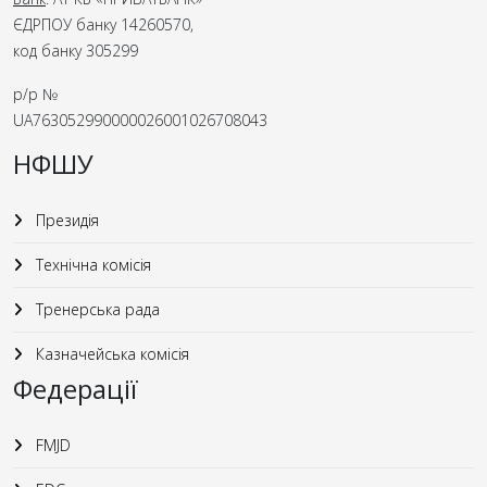
ЄДРПОУ банку 14260570,
код банку 305299
р/р №
UA763052990000026001026708043
НФШУ
Президія
Технічна комісія
Тренерська рада
Казначейська комісія
Федерації
FMJD