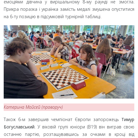
емоціями дівчина у вирішальному 8-му раунді не змогла.
Прикра поразка і українка замість медалі змушена опуститися
на 6-ту позицію в підсумковій турнірній таблиці.
Катерина Мойсей (праворуч)
Також 6-м завершив чемпіонат Європи запорожець
Тимур
Богуславський
. У віковій групі юніори (B19) він виграв свою
останню партію, розташувавшись за очками в кроці від