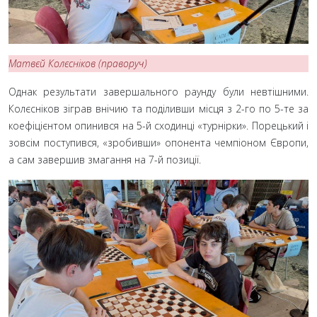
Матвєй Колєсніков (праворуч)
Однак результати завершального раунду були невтішними.
Колєсніков зіграв внічию та поділивши місця з 2-го по 5-те за
коефіцієнтом опинився на 5-й сходинці «турнірки». Порецький і
зовсім поступився, «зробивши» опонента чемпіоном Європи,
а сам завершив змагання на 7-й позиції.