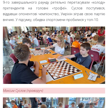
9-го завершального раунду ретельно перетасували «колоду»
претендентів на головні «трофеї». Суслов поступився,
віддавши опонентові чемпіонство, Умріхін зіграв свою партію
внічию. У підсумку, обидва спортсмени пробилися у топ-10.
Максим Суслов (праворуч)