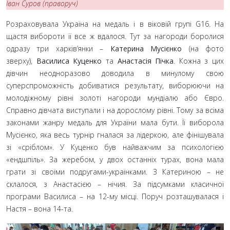
Іван Суров (праворуч)
Розраховувала Україна на медаль і в віковій групі G16. На
щастя вибороти її все ж вдалося. Тут за нагороди боролися
одразу три харків’янки –
Катерина Мусієнко
(на фото
зверху),
Василиса Куценко
та
Анастасія Пічка
. Кожна з цих
дівчин неодноразово доводила в минулому свою
суперспроможність добиватися результату, виборюючи на
молодіжному рівні золоті нагороди мундіалю або Євро.
Справно дівчата виступали і на дорослому рівні. Тому за всіма
законами жанру медаль для України мала бути. Її виборола
Мусієнко, яка весь турнір гналася за лідеркою, але фінішувала
зі «сріблом». У Куценко був найважчим за психологією
«ендшпіль». За жеребом, у двох останніх турах, вона мала
грати зі своїми подругами-українками. З Катериною – не
склалося, з Анастасією – нічия. За підсумками класичної
програми Василиса – на 12-му місці. Поруч розташувалася і
Настя – вона 14-та.