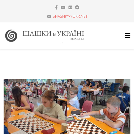
SHASHKY@UKR.NET