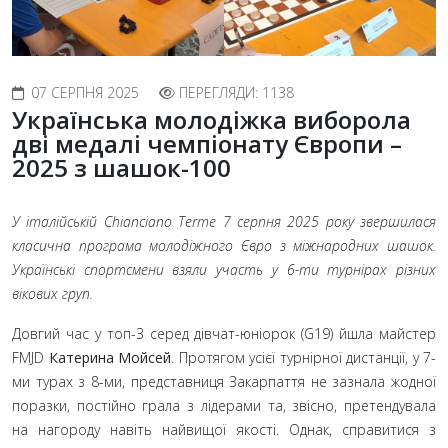
07 СЕРПНЯ 2025
ПЕРЕГЛЯДИ: 1138
Українська молодіжка виборола
дві медалі чемпіонату Європи –
2025 з шашок-100
У італійській Chianciano Terme 7 серпня 2025 року звершилася
класична програма молодіжного Євро з міжнародних шашок.
Українські спортсмени взяли участь у 6-ти турнірах різних
вікових груп.
Довгий час у топ-3 серед дівчат-юніорок (G19) йшла майстер
FMJD
Катерина Мойсей
. Протягом усієї турнірної дистанції, у 7-
ми турах з 8-ми, представниця Закарпаття не зазнала жодної
поразки, постійно грала з лідерами та, звісно, претендувала
на нагороду навіть найвищої якості. Однак, справитися з