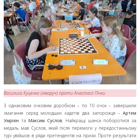
Василиса Куценко (ліворуч) проти Анастасії Пічки
З однаковим очковим доробком – по 10 очок – завершили
змагання серед молодших кадетів два запорожця –
Артем
Умріхін
та
Максим Суслов
. Найкращі шанси поборотися за
медаль мав Суслов, який після перемоги у передостанньому
турі увійшов в ряди претендентів на призи. Проте результати