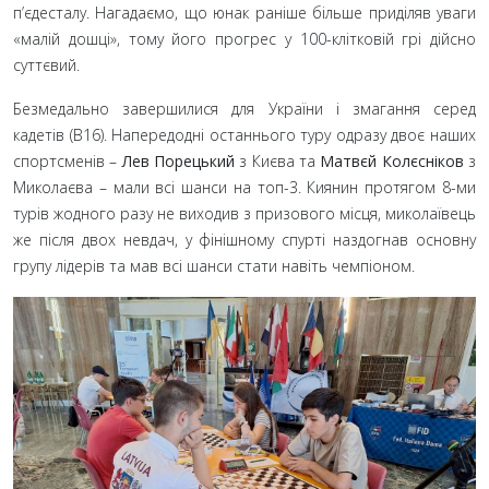
п’єдесталу. Нагадаємо, що юнак раніше більше приділяв уваги
«малій дошці», тому його прогрес у 100-клітковій грі дійсно
суттєвий.
Безмедально завершилися для України і змагання серед
кадетів (B16). Напередодні останнього туру одразу двоє наших
спортсменів –
Лев Порецький
з Києва та
Матвєй Колєсніков
з
Миколаєва – мали всі шанси на топ-3. Киянин протягом 8-ми
турів жодного разу не виходив з призового місця, миколаївець
же після двох невдач, у фінішному спурті наздогнав основну
групу лідерів та мав всі шанси стати навіть чемпіоном.