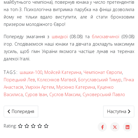
майбутнього чемпіона), повернув юнака у число претендентів
на топ-3. Психологічна витримка парубка на фініші дозволила
йому не тільки вдало виступити, але й стати бронзовим
призером молодіжного Євро!
Попереду змагання з
швидкої
(08.08) та
блискавчиної
(09.08)
ігор. Сподіваємося наші юнаки та дівчата докладуть максимум
зусиль, щоб гімн України якомога частіше лунав на теренах
далекої Італії.
TAGS:
шашки-100
,
Мойсей Катерина
,
Чемпіонат Європи
,
Порецький Лев
,
Колєсніков Матвєй
,
Богуславський Тимур
,
Пічка
Анастасія
,
Умріхін Артем
,
Мусієнко Катерина
,
Куценко
Василиса
,
Суров Іван
,
Суслов Максим
,
Суховерський Павло
Попередня стаття: В Італії завершилися швидкі програми моло
Наступна статт
Попередня
Наступна
Rating: