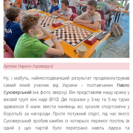
Артем Умріхін (праворуч)
Ну, і мабуть, найнесподіваніший результат продемонстрував
самий юний учасник від України – полтавчанин
Павло
Суховерський
(на фото зверху). Він представляв нашу країну у
віковій групі юні надії (B10). Дві поразки у 3-му та 5-му турах
здавалося б мали звести нанівець всі зусилля спортсмена у
боротьбі за нагороди. Проте потужний спурт, під час якого
Суховерський зробив камбек із чотирьох перемог поспіль (в
одній з цих партій було переграно навіть лідера та