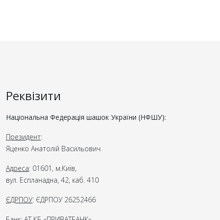
Реквізити
Національна Федерація шашок України (НФШУ):
Президент
:
Яценко Анатолій Васильович
Адреса
: 01601, м.Київ,
вул. Еспланадна, 42, каб. 410
ЄДРПОУ
: ЄДРПОУ 26252466
Банк
: АТ КБ «ПРИВАТБАНК»