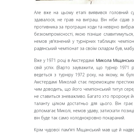
Але вже на цьому етапі виявився головний с
здавалося, не грав на виграш. Він ніби сідав 
противника за програшні ходи та невірно вибрані
безкомпромісності, якою пізніше славитимуться
немов ув'язнений у турнірних таблицях чемпіо
радянський чемпіонат за своїм складом був, мабут
Вже у 1971
році в Амстердамі
Микола Міщанськ
свій успіх. (Варто зауважити, що турнір 1971
р
ведеться з турніру 1972
року, на якому, як бу
Амстердамі Миколай стає переможцем престижног
чим доводить, що його чемпіонський титул серед 
не ставиться зневажливо. Багато хто пророкує йо
таланту цілком достатньо для цього. Він грає
допомагає Миколі, немов удаву, затискати пози
він буде так само холоднокровно покараний.
Крім чудової пам'яті Міщанський мав ще й надвол