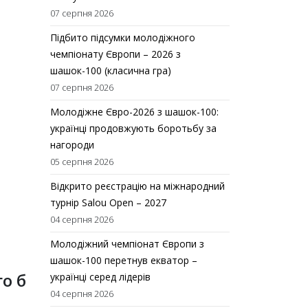
07 серпня 2026
Підбито підсумки молодіжного
чемпіонату Європи – 2026 з
шашок-100 (класична гра)
07 серпня 2026
Молодіжне Євро-2026 з шашок-100:
українці продовжують боротьбу за
нагороди
05 серпня 2026
Відкрито реєстрацію на міжнародний
турнір Salou Open – 2027
04 серпня 2026
Молодіжний чемпіонат Європи з
шашок-100 перетнув екватор –
о б
українці серед лідерів
04 серпня 2026