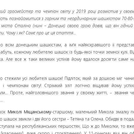
який гросмейстер та чемпіон світу у 2019
році розмістив у своєм
ість познайомитися з гарним та неординарним шашкістом 70-80-х
міста Сталіно (нині
– Донецьк) своєю грою довів, що він гідни
и. Чому і як? Саме про це ця стаття...
 всім донецьким шашкістам, а ім'я найяскравішого її предста
абуть, кожному любителю шашок із будь-якої точки земної кулі. В
ка. Але все ж таки великих успіхів йому вдалося досягти саме н
 стежили усі любителі шашок! Підліток, який за дошкою міг чини
і чемпіонам світу! Стрімкий зліт логічно віщував йому успі
али... Проте, найголовнішого звання у своєму житті,
– звання ч
..
ашок
Миколі Міщанському
-старшому, маленький Микола змалку 
 шашок звикли і дві його сестри
– Тетяна та Олена. Обидві в под
ступала на республіканських першостях. Що ж до Миколки, то вже
класичних], дуже скоро і стоклітинних). У 11-річному віці він 