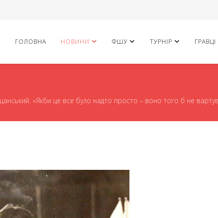
ГОЛОВНА
НОВИНИ
ФШУ
ТУРНІР
ГРАВЦІ
анський. «Якби це все було надто просто – воно того б не варту