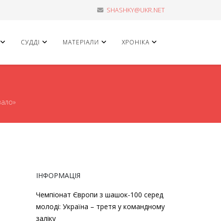
SHASHKY@UKR.NET
СУДДІ
МАТЕРІАЛИ
ХРОНІКА
вало»
ІНФОРМАЦІЯ
Чемпіонат Європи з шашок-100 серед
молоді: Україна – третя у командному
заліку