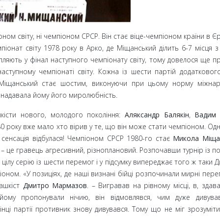
оном світу, ні чемпіоном СРСР. Він стає віце-чемпіоном країни в Є
піонат світу 1978
року в Арко, де Міщанський ділить 6-7 місця 
пляють у фінал наступного чемпіонату світу, тому довелося ще п
аступному чемпіонаті світу. Кожна із шести партій додатковог
м Міщанський стає шостим, виконуючи при цьому норму міжна
 надавала йому його миролюбність.
істи нового, молодого покоління:
Аляксандр Балякін
,
Вадим 
80
року вже мало хто вірив у те, що він може стати чемпіоном. Одн
 сенсація відбулася! Чемпіоном СРСР 1980-го стає
Микола Міща
– це гравець агресивний, різноплановий. Розпочавши турнір із по
 цілу серію із шести перемог і у підсумку випереджає того ж таки
піоном. «У позиціях, де наші визнані бійці розпочинали мирні пер
шашкіст
Дмитро Мармазов
.
– Вигравав на рівному місці, в, здава
йому пропонували нічию, він відмовлявся, чим дуже дивува
інці партії противник знову дивувався. Тому що не міг зрозуміти,