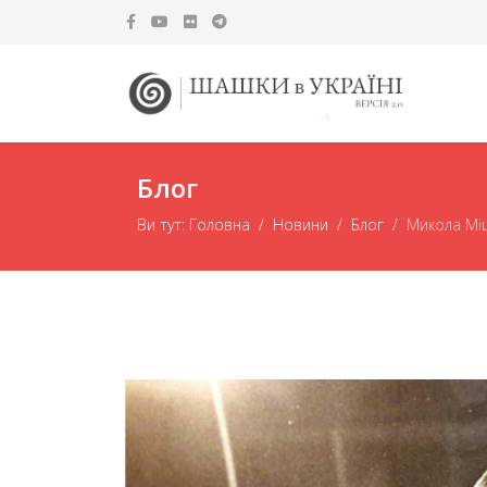
Блог
Ви тут:
Головна
Новини
Блог
Микола Міщ