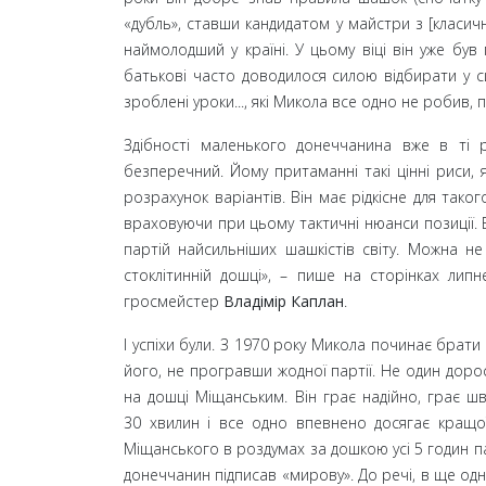
«дубль», ставши кандидатом у майстри з [класич
наймолодший у країні. У цьому віці він уже б
батькові часто доводилося силою відбирати у с
зроблені уроки..., які Микола все одно не робив, 
Здібності маленького донеччанина вже в ті
безперечний. Йому притаманні такі цінні риси, я
розрахунок варіантів. Він має рідкісне для таког
враховуючи при цьому тактичні нюанси позиції. 
партій найсильніших шашкістів світу. Можна н
стоклітинній дошці»,
– пише на сторінках лип
гросмейстер
Владімір Каплан
.
І успіхи були. З 1970
року Микола починає брати 
його, не програвши жодної партії. Не один дор
на дошці Міщанським. Він грає надійно, грає ш
30
хвилин і все одно впевнено досягає кращої
Міщанського в роздумах за дошкою усі 5
годин п
донеччанин підписав «мирову». До речі, в ще одн