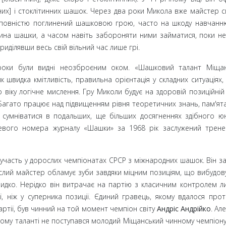
них] і стоклітинних шашок. Через два роки Микола вже майстер 
ув повністю поглинений шашковою грою, часто на шкоду навчанн
ина шашки, а часом навіть забороняти ними займатися, поки не
приділявши весь свій вільний час лише грі.
 роки були видні неозброєним оком. «Шашковий талант Міща
к швидка кмітливість, правильна орієнтація у складних ситуаціях,
о віку логічне мислення. Гру Миколи будує на здоровій позиційній
Багато працює над підвищенням рівня теоретичних знань, пам'ята
е сумніватися в подальших, ще більших досягненнях здібного ю
невого номера журналу «Шашки» за 1968
рік заслужений трен
участь у дорослих чемпіонатах СРСР з міжнародних шашок. Він за
ослий майстер обламує зуби завдяки міцним позиціям, що вибудов
видко. Нерідко він витрачає на партію з класичним контролем л
, ніж у суперника позиції. Єдиний гравець, якому вдалося про
артії, був чинний на той момент чемпіон світу
Андріс Андрійко
. Ал
ому таланті не поступався молодий Міщанський чинному чемпіону. 