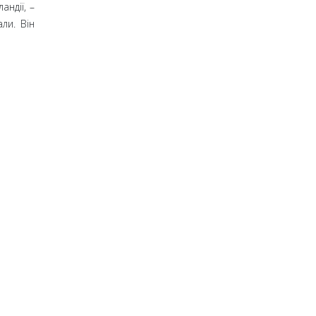
андії,
–
ли. Він