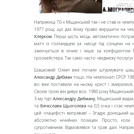
Наприкінці 70-х Міщанський так і не став ні чемпі
1977
році, що дає йому право вирушити на чем
Клерком
. Перші шість місць автоматично потра
матч із голландцем за «місце під сонцем» на н
закінчується в нічию і лише за коефіцієнто
гросмейстера. Так само часто «ведмежу послугу»
Шашковий Олімп вже почали штурмувати шашк
Алєксандр Дибман
тощо. На чемпіонаті СРСР 19
всі вже поставили на ньому хрест і змирилися,
Своєю грою він дивує всіх. 1980
року Міщанський
3-му турі
Алєксандру Дибману
, Міщанський видає
та
Вячєслава Щьоголєва
на 0,5 очка і стає чем
цей «пацифіст» вигравав!
– Згадує донецький 
абсолютно нічийних позиціях. Просто, коли 
супротивників. Відмовлявся та грав далі. Наприк