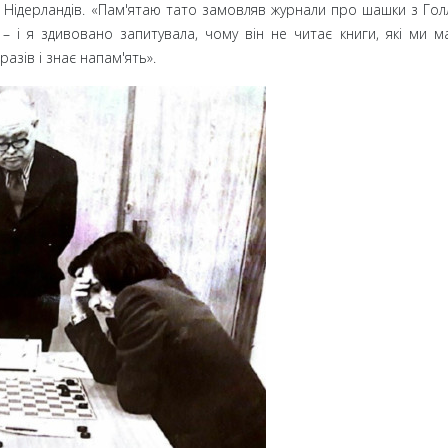
 Нідерландів. «Пам'ятаю тато замовляв журнали про шашки з Голл
– і я здивовано запитувала, чому він не читає книги, які ми ма
разів і знає напам'ять».