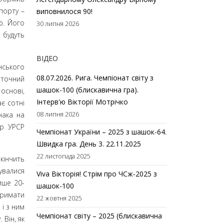
спорту
–
виповнилося 90!
ю. Його
30 липня 2026
 будуть
ВІДЕО
нського
08.07.2026. Рига. Чемпіонат світу з
 точний
шашок-100 (блискавична гра).
 основі,
Інтерв'ю Вікторії Мотрічко
є сотні
нака на
08 липня 2026
ер УРСР
Чемпіонат України – 2025 з шашок-64.
Швидка гра. День 3. 22.11.2025
22 листопада 2025
кінчить
увалися
Viva Вікторія! Стрім про ЧСж-2025 з
ише 20-
шашок-100
тримати
22 жовтня 2025
е і з ним
Чемпіонат світу – 2025 (блискавична
Він, як