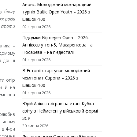
Анонс. Молодіжний міжнародний
у блогу
турнір Baltic Open Youth – 2026 з
х років
шашок-100
й стати
02 серпня 2026
Підсумки Nijmegen Open – 2026:
Аннікєєв у топ-5, Макаренкова та
вника
–
Носарєва – на п’єдесталі
ідомому
01 серпня 2026
а дошці
В Естонії стартував молодіжний
чемпіонат Європи – 2026 з
ти опір
шашок-100
хи й на
01 серпня 2026
емпіона
Юрій Анікєєв зіграв на етапі Кубка
світу в Неймегені у військовій формі
полюбив
ЗСУ
альшому
30 липня 2026
 в 4-ри
оформив
Легендарному Олександру Вірному