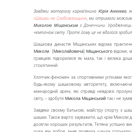
Завдяки матеріалу харків'янина
Юрія Анікєєва
, 
«Шашки на Слобожанщині»
, ми отримали можлив
Миколою Міщанським
з Донеччини. Уродженець 
чемпіоном світу. Проте йому це не вдалося зробит
Шашкова династія Міщанських відома практично
Миколи
[
Миколайовича
]
Міщанського
відоме, м
гравцеві підкорилися як мала, так і велика дош
стоклітинній.
Хлопчик-феномен за спортивними успіхами якого
будь-якому шашковому авторитету, включаючи 
міжнародній арені, які справді невдовзі пролун
світу,
– здобути
Микола Міщанський
так і не зумів.
Завдяки своєму батькові, майстру спорту з ш
шашки. Також варто зауважити, що крім Миколи до
досягли хороших результатів, Тетяна успішно ви
роки він добре знав правила шашок (спочатку [