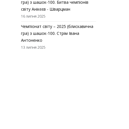
гра) з шашок-100. Битва чемпіонів
світу Анікєєв - Шварцман
16 липня 2025
Чемпіонат світу – 2025 (блискавична
гра) з шашок-100. Стрім Івана
Антоненко
13 липня 2025