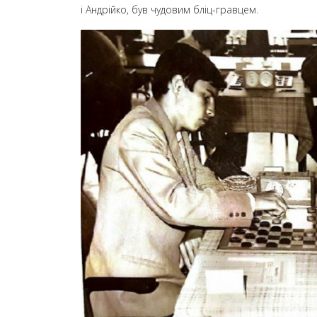
і Андрійко, був чудовим бліц-гравцем.