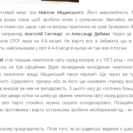
уттєвий мінус гри
Миколи Міщанського
. Його миролюбність. 
за дошку тільки щоб зробити нічию з суперником. Звичайно, ві
 плани гри, однак сам на виграш практично не грав. Бракувало йо
, наприклад,
Анатолій Гантварг
чи
Алєксандр Дибман
. Через це 
натів СРСР лише на 4-6
місцях. Не варто все ж забувати, що в 
ь, найсильнішим у світі й 4-6
місця в ньому не такі вже й погані.
ий
стає першим чемпіоном світу серед юніорів, а у 1972
році
– п
оку не був офіційним. Відлік проведення молодіжних чемпіонаті
ло зазначено вище, Міщанський також переміг). Ще через рік т
о «Цукрового турніру» або як його ще називали «турніру всіх 
юніорів аж ніяк не випадковість. З цього часу до хлопчика більш
му швидкі успіхи на шляху до звання чемпіона світу серед доросли
 свої партії спокійно, можна сказати холоднокровно. Позиційн
цію противника і варто останньому зробити необережний хід
– як
ьову працездатність. Після того, як усі радянські видання з шаш