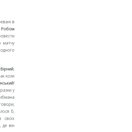
ревані в
з
Робом
ровести
о матчу
родного
Вірний
,
ак коли
нський
!
разки у
 Дибмана
еговори,
лося б,
в своїх
 де він