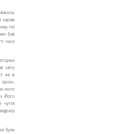
Микола,
н карав
му тієї
він був
ті часи
овторює
в світу
ут же в
зірок»,
е ніхто
х. Його
е чуття
 відразу
ок були