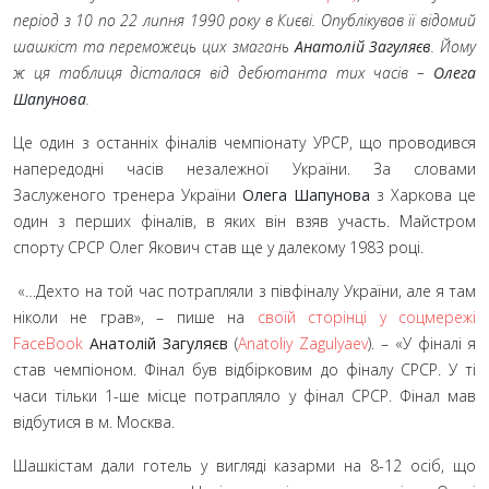
період з 10 по 22 липня 1990 року в Києві. Опублікував її відомий
шашкіст та переможець цих змагань
Анатолій Загуляєв
. Йому
ж ця таблиця дісталася від дебютанта тих часів
–
Олега
Шапунова
.
Це один з останніх фіналів чемпіонату УРСР, що проводився
напередодні часів незалежної України. За словами
Заслуженого тренера України
Олега Шапунова
з Харкова це
один з перших фіналів, в яких він взяв участь. Майстром
спорту СРСР Олег Якович став ще у далекому 1983
році.
«…Дехто на той час потрапляли з півфіналу України, але я там
ніколи не грав»,
– пише на
своїй сторінці у соцмережі
FaceBook
Анатолій Загуляєв
(
Anatoliy Zagulyaev
). – «У фіналі я
став чемпіоном. Фінал був відбірковим до фіналу СРСР. У ті
часи тільки 1-ше місце потрапляло у фінал СРСР. Фінал мав
відбутися в м.
Москва.
Шашкістам дали готель у вигляді казарми на 8-12
осіб, що