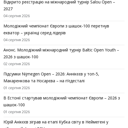
Відкрито реєстрацію на міжнародний турнір Salou Open –
2027
04 серпня 2026
Молодіжний чемпіонат Європи з шашок-100 перетнув
екватор – українці серед лідерів
04 серпня 2026
Анонс. Молодіжний міжнародний турнір Baltic Open Youth –
2026 з шашок-100
02 серпня 2026
Підсумки Nijmegen Open – 2026: Аннікєєв у топ-5,
Макаренкова та Носарєва – на п’єдесталі
01 серпня 2026
В Естонії стартував молодіжний чемпіонат Європи – 2026 з
шашок-100
01 серпня 2026
Юрій Анікєєв зіграв на етапі Кубка світу в Неймегені у