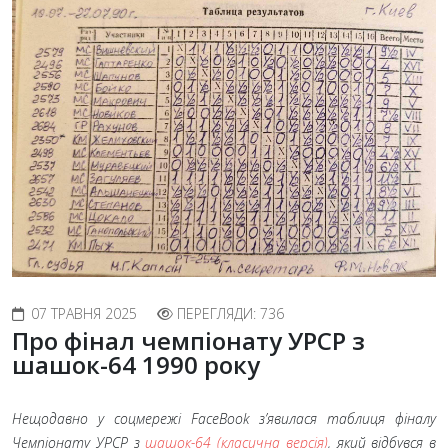
07 ТРАВНЯ 2025
ПЕРЕГЛЯДИ: 736
Про фінал чемпіонату УРСР з
шашок-64 1990 року
Нещодавно у соцмережі
FaceBook
з’явилася таблиця фіналу
Чемпіонату УРСР з
шашок-64 (класична версія)
, який відбувся в