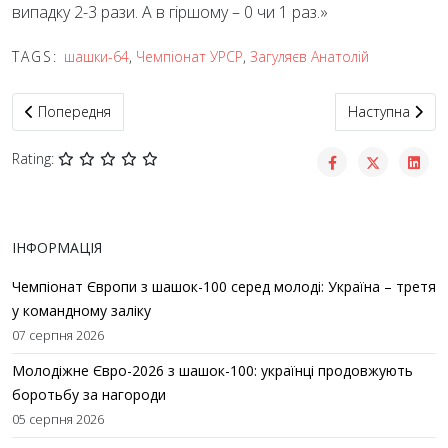
випадку 2-3 рази. А в гіршому – 0 чи 1 раз.»
TAGS:
шашки-64
,
Чемпіонат УРСР
,
Загуляєв Анатолій
Попередня стаття: У фіналі чемпіонату України 1959 року – 44 
Наступна стат
Попередня
Наступна
Rating:
ІНФОРМАЦІЯ
Чемпіонат Європи з шашок-100 серед молоді: Україна – третя
у командному заліку
07 серпня 2026
Молодіжне Євро-2026 з шашок-100: українці продовжують
боротьбу за нагороди
05 серпня 2026