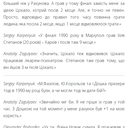
більший ніж у Рахунова. А грав у тому фіналі замість мене за
ідеєю Цокало, котрий посів 2
місце. Але, я точно не певен.
Просто, відповідно до правил того часу повинна грати
людина, яка посіла 2
місце, якщо 1
місце відмовлялося грати.»
Sergey Karpenyuk
: «У фіналі 1990 року в Маріуполі грав Ілля
Степанов (20 років) – Харків і посів там 9 місце.»
Anatoliy Zagulyaev
: «Значить, Цокало теж відмовився. Цокало
працював лікарем-психіатром. Степанов там грав тому, що
він йшов 3-м після Цокало.»
Sergey Karpenyuk
: «М.Фазілов, Ю.Корольов та І.Дошка призери
тоді в 1990-му році були, а чи могли тоді їм дати бій?»
Anatoliy Zagulyaev
: «Звичайно міг би. Я не гірше їх грав у той
час. З Дошкою на той момент у мене рахунок був +1 на мою
користь.»
Olexander Pryhodko
: «Ух ти, Фаїна Новак судила. Я працював з