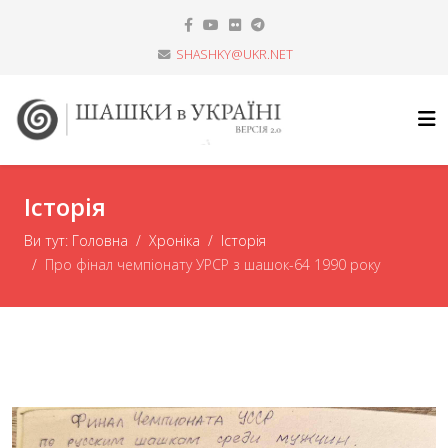
SHASHKY@UKR.NET
Історія
Ви тут:
Головна
Хроніка
Історія
Про фінал чемпіонату УРСР з шашок-64 1990 року