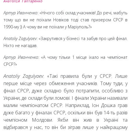
Анатолій Гаптаренко
Артур Иванченко
: «Нічого собі склад учасників! До речі, мабуть
тому що ви не поїхали Новіков тоді став призером СРСР в
1990-му )) А чому ви не поїхали у Маріуполь?»
Anatoliy Zagulyaev
: «Закрутився у бізнесі та забув про цей фінал.
Ніхто не нагадав.
Артур Иванченко
: «А чому тільки 1 місце їхало на чемпіонат
СРСР?»
Anatoliy Zagulyaev
: «Такі правила були у СРСР. Лише
перше місце через обмеження учасників. Тому туди, у
фінал СРСР, дуже складно було потрапити, особливо з
України, де склади були ломові. І фінали України називали
малим чемпіонатом СРСР. Наприклад, Іон Дошка грав
дуже багато у фіналах СРСР, оскільки він був 14-ть разів
чемпіоном Молдови. Якби він жив в Україні та
відбирався у нас, то він би зіграв лише у найкращому