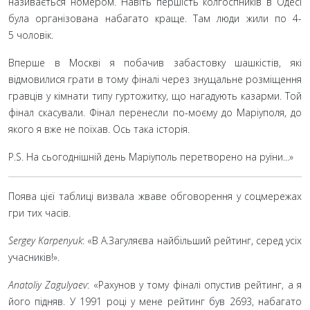
називається номером. Навіть першість колгоспників в Одесі
була організована набагато краще. Там люди жили по 4-
5
чоловік.
Вперше в Москві я побачив забастовку шашкістів, які
відмовилися грати в тому фіналі через знущальне розміщення
гравців у кімнати типу гуртожитку, що нагадують казарми. Той
фінал скасували. Фінал перенесли по-моєму до Маріуполя, до
якого я вже не поїхав. Ось така історія.
P.S. На сьогоднішній день Маріуполь перетворено на руїни...»
Поява цієї таблиці визвала жваве обговорення у соцмережах
гри тих часів.
Sergey Karpenyuk
: «В А.Загуляєва найбільший рейтинг, серед усіх
учасників!».
Anatoliy Zagulyaev
: «Рахунов у тому фіналі опустив рейтинг, а я
його підняв. У 1991
році у мене рейтинг був 2693, набагато