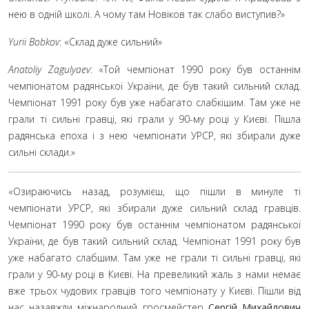
нею в одній школі. А чому там Новіков так слабо виступив?»
Yurii Bobkov
: «Склад дуже сильний»
Anatoliy Zagulyaev
: «Той чемпіонат 1990
року був останнім
чемпіонатом радянської України, де був такий сильний склад.
Чемпіонат 1991
року був уже набагато слабкішим. Там уже не
грали ті сильні гравці, які грали у 90-му році у Києві. Пішла
радянська епоха і з нею чемпіонати УРСР, які збирали дуже
сильні склади.»
«Озираючись назад, розумієш, що пішли в минуле ті
чемпіонати УРСР, які збирали дуже сильний склад гравців.
Чемпіонат 1990 року був останнім чемпіонатом радянської
України, де був такий сильний склад. Чемпіонат 1991 року був
уже набагато слабшим. Там уже не грали ті сильні гравці, які
грали у 90-му році в Києві. На превеликий жаль з нами немає
вже трьох чудових гравців того чемпіонату у Києві. Пішли від
нас назавжди міжнародний гросмейстер
Сергій Михайлович