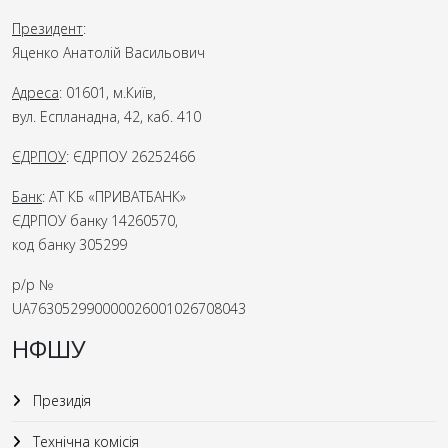
Президент
:
Яценко Анатолій Васильович
Адреса
: 01601, м.Київ,
вул. Еспланадна, 42, каб. 410
ЄДРПОУ
: ЄДРПОУ 26252466
Банк
: АТ КБ «ПРИВАТБАНК»
ЄДРПОУ банку 14260570,
код банку 305299
р/р №
UA763052990000026001026708043
НФШУ
Президія
Технічна комісія