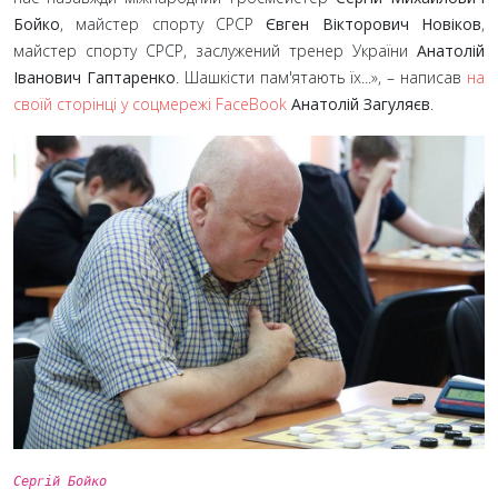
Бойко
, майстер спорту СРСР
Євген Вікторович Новіков
,
майстер спорту СРСР, заслужений тренер України
Анатолій
Іванович Гаптаренко
. Шашкісти пам'ятають їх...»,
– написав
на
своїй сторінці у соцмережі FaceBook
Анатолій Загуляєв
.
Сергій Бойко